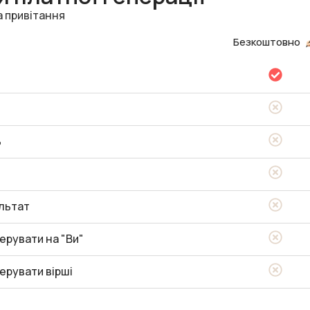
а привітання
Безкоштовно
ь
льтат
ерувати на "Ви"
ерувати вірші