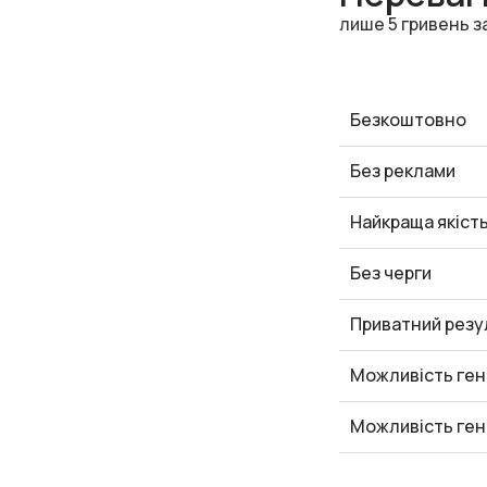
лише 5 гривень з
Безкоштовно
Без реклами
Найкраща якіст
Без черги
Приватний резу
Можливість ген
Можливість ген