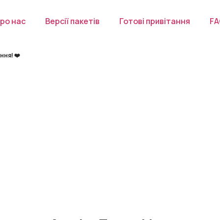
ро нас
Версії пакетів
Готові привітання
F
ння! ❤️