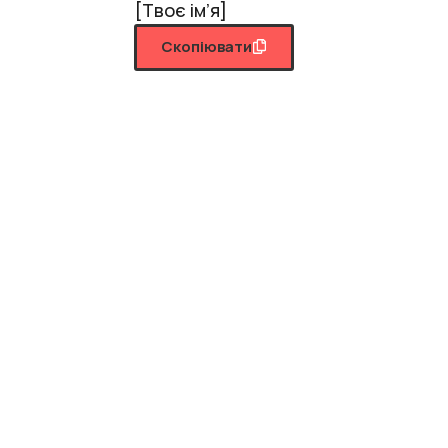
[Твоє ім’я]
Скопіювати