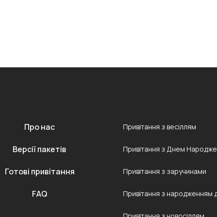
Про нас
Привітання з весіллям
Версії пакетів
Привітання з Днем Народж
Готові привітання
Привітання з заручинами
FAQ
Привітання з народженням 
Привітання з новосіллям