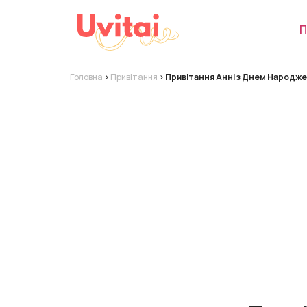
П
Головна
>
Привітання
>
Привітання Анні з Днем Народже