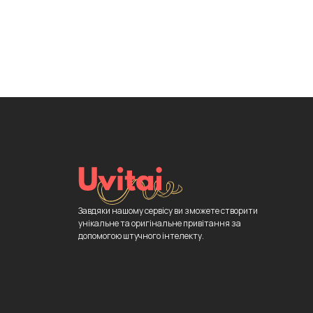
Завдяки нашому сервісу ви зможете створити
унікальне та оригінальне привітання за
допомогою штучного інтелекту.