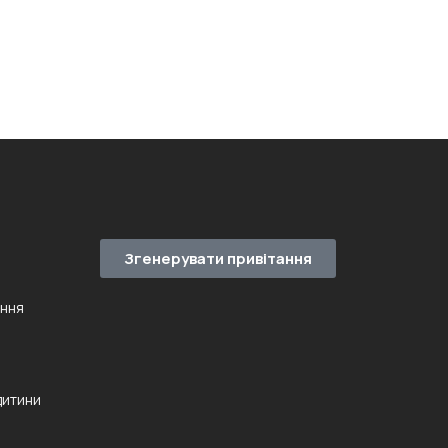
Згенерувати привітання
ення
дитини