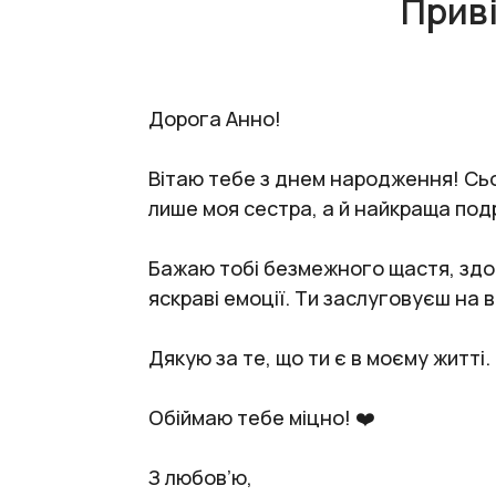
Приві
Дорога Анно!
Вітаю тебе з днем народження! Сього
лише моя сестра, а й найкраща под
Бажаю тобі безмежного щастя, здор
яскраві емоції. Ти заслуговуєш на 
Дякую за те, що ти є в моєму житт
Обіймаю тебе міцно! ❤️
З любов’ю,