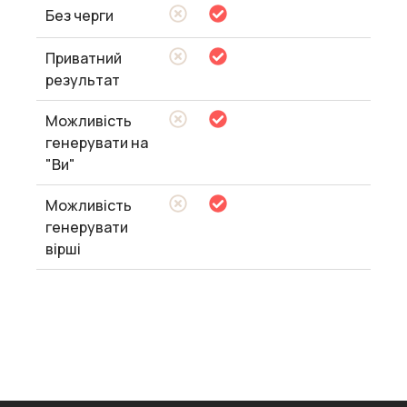
Без черги
Приватний
результат
Можливість
генерувати на
"Ви"
Можливість
генерувати
вірші