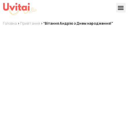
Версії 
Готові
Головна
>
Привітання
>
“Вітання Андрію з Днем народження!”