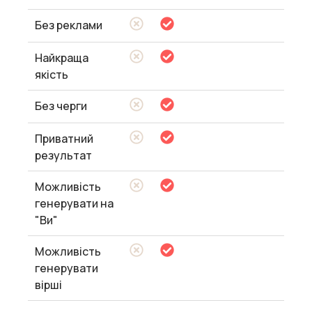
Без реклами
Найкраща
якість
Без черги
Приватний
результат
Можливість
генерувати на
"Ви"
Можливість
генерувати
вірші