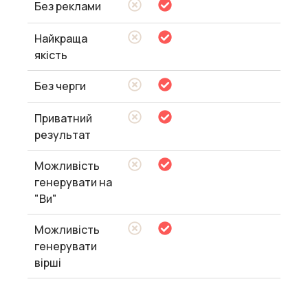
Без реклами
Найкраща
якість
Без черги
Приватний
результат
Можливість
генерувати на
"Ви"
Можливість
генерувати
вірші