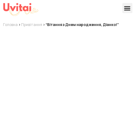
Версії 
Готові
Головна
>
Привітання
>
“Вітання з Днем народження, Діанко!”