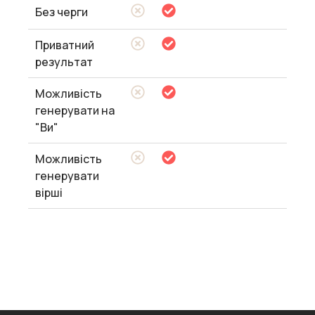
Без черги
Приватний
результат
Можливість
генерувати на
"Ви"
Можливість
генерувати
вірші