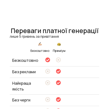
Переваги платної генерації
лише 5 гривень за привітання
Безкоштовно
Преміум
Безкоштовно
Без реклами
Найкраща
якість
Без черги