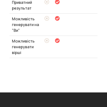
Приватний
результат
Можливість
генерувати на
"Ви"
Можливість
генерувати
вірші