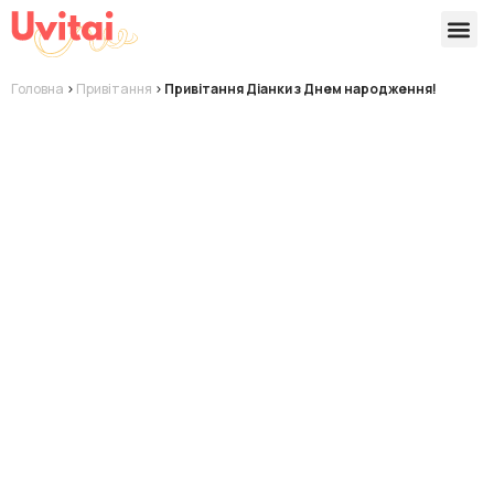
Версії 
Готові
Головна
>
Привітання
>
Привітання Діанки з Днем народження!