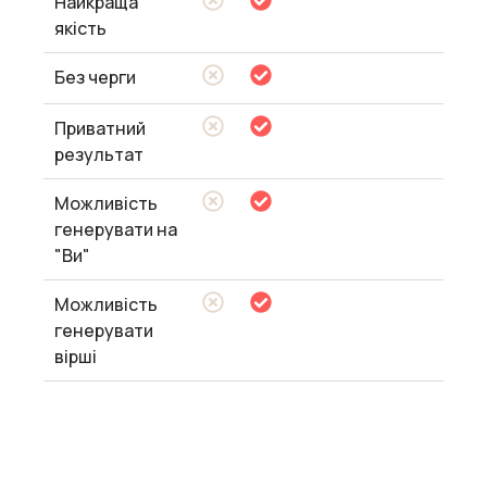
Найкраща
якість
Без черги
Приватний
результат
Можливість
генерувати на
"Ви"
Можливість
генерувати
вірші