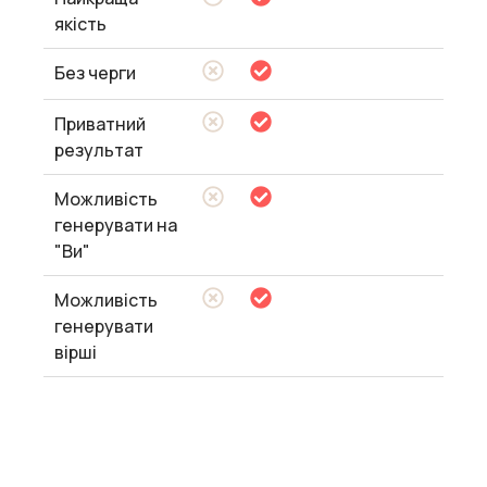
якість
Без черги
Приватний
результат
Можливість
генерувати на
"Ви"
Можливість
генерувати
вірші