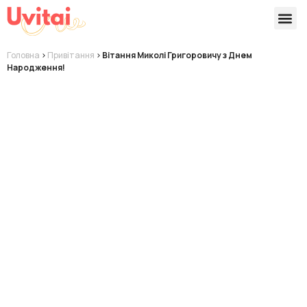
Версії 
Готові
Головна
>
Привітання
>
Вітання Миколі Григоровичу з Днем
Народження!