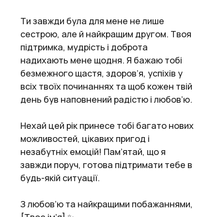
Ти завжди була для мене не лише
сестрою, але й найкращим другом. Твоя
підтримка, мудрість і доброта
надихають мене щодня. Я бажаю тобі
безмежного щастя, здоров’я, успіхів у
всіх твоїх починаннях та щоб кожен твій
день був наповнений радістю і любов’ю.
Нехай цей рік принесе тобі багато нових
можливостей, цікавих пригод і
незабутніх емоцій! Пам’ятай, що я
завжди поруч, готова підтримати тебе в
будь-якій ситуації.
З любов’ю та найкращими побажаннями,
[Твоє ім’я] ✨