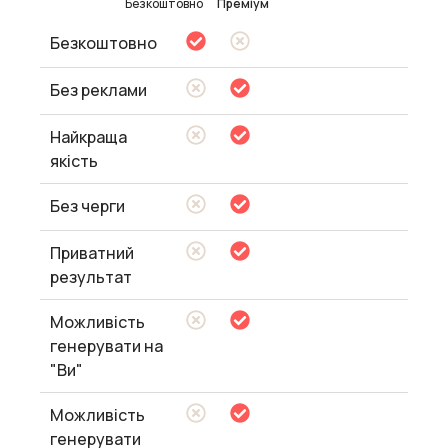
Безкоштовно
Преміум
Безкоштовно
Без реклами
Найкраща
якість
Без черги
Приватний
результат
Можливість
генерувати на
"Ви"
Можливість
генерувати