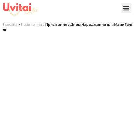
Версії 
Готові
Головна
>
Привітання
>
Привітання з Днем Народження для Мами Галі
❤️