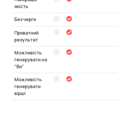
якість
Без черги
Приватний
результат
Можливість
генерувати на
"Ви"
Можливість
генерувати
вірші