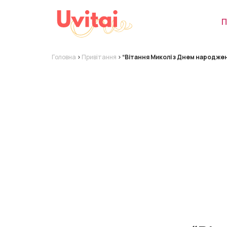
П
Головна
>
Привітання
>
“Вітання Миколі з Днем народже