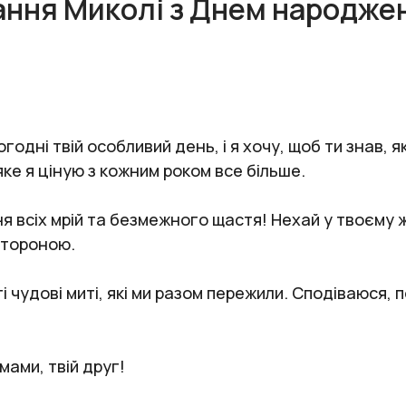
ання Миколі з Днем народже
одні твій особливий день, і я хочу, щоб ти знав, 
ке я ціную з кожним роком все більше.
я всіх мрій та безмежного щастя! Нехай у твоєму ж
стороною.
 ті чудові миті, які ми разом пережили. Сподіваюся
ами, твій друг!