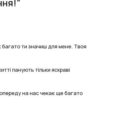
ння!”
як багато ти значиш для мене. Твоя
итті панують тільки яскраві
, попереду на нас чекає ще багато