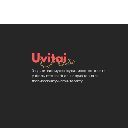
Завдяки нашому сервісу ви зможете створити
унікальне та оригінальне привітання за
допомогою штучного інтелекту.