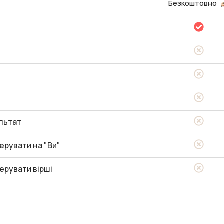
Безкоштовно
ь
льтат
ерувати на "Ви"
ерувати вірші