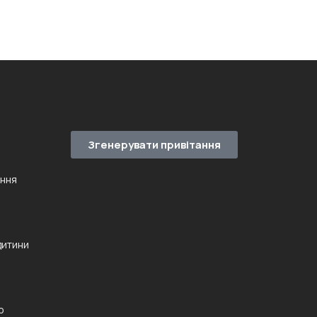
Згенерувати привітання
ення
дитини
ю