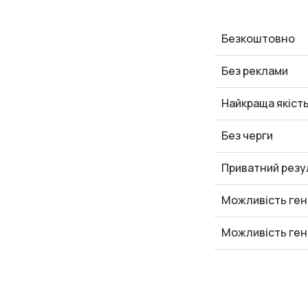
Безкоштовно
Без реклами
Найкраща якіст
Без черги
Приватний резу
Можливість ген
Можливість ген