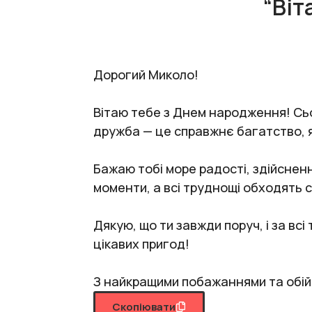
“Віт
Дорогий Миколо!
Вітаю тебе з Днем народження! Сьог
дружба — це справжнє багатство, я
Бажаю тобі море радості, здійсненн
моменти, а всі труднощі обходять 
Дякую, що ти завжди поруч, і за всі
цікавих пригод!
З найкращими побажаннями та обійм
Скопіювати