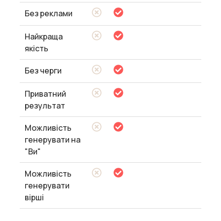
Без реклами
Найкраща
якість
Без черги
Приватний
результат
Можливість
генерувати на
"Ви"
Можливість
генерувати
вірші