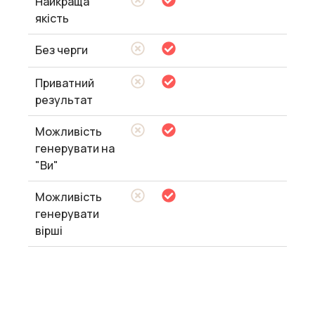
Найкраща
якість
Без черги
Приватний
результат
Можливість
генерувати на
"Ви"
Можливість
генерувати
вірші