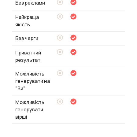
Без реклами
Найкраща
якість
Без черги
Приватний
результат
Можливість
генерувати на
"Ви"
Можливість
генерувати
вірші