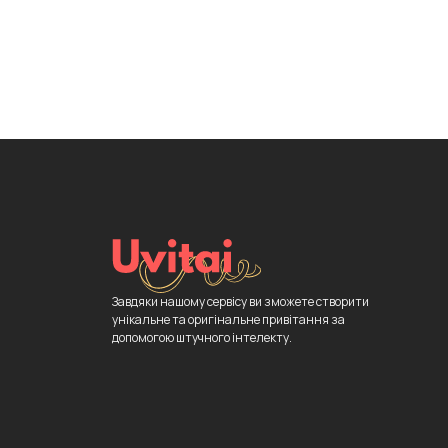
Завдяки нашому сервісу ви зможете створити
унікальне та оригінальне привітання за
допомогою штучного інтелекту.