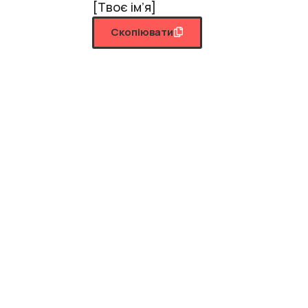
[Твоє ім’я]
Скопіювати