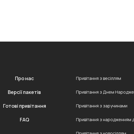
Про нас
Привітання з весіллям
Версії пакетів
Привітання з Днем Народж
Готові привітання
Привітання з заручинами
FAQ
Привітання з народженням 
Привітання з новосіллям