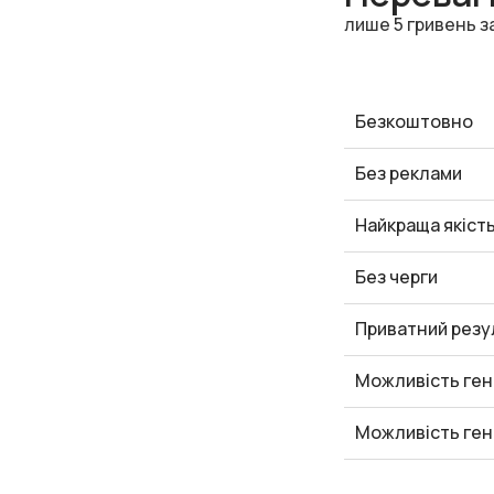
лише 5 гривень з
Безкоштовно
Без реклами
Найкраща якіст
Без черги
Приватний резу
Можливість ген
Можливість ген