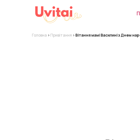
П
Головна
>
Привітання
>
Вітання мамі Василині з Днем на