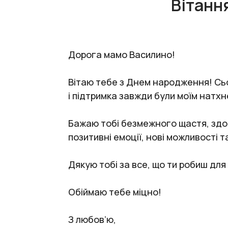
Вітанн
Дорога мамо Василино!
Вітаю тебе з Днем народження! Сьог
і підтримка завжди були моїм натх
Бажаю тобі безмежного щастя, здоро
позитивні емоції, нові можливості 
Дякую тобі за все, що ти робиш для
Обіймаю тебе міцно!
З любов’ю,