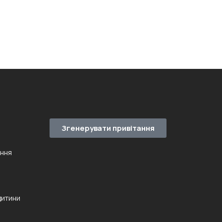
Згенерувати привітання
ення
дитини