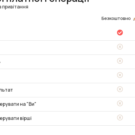
а привітання
Безкоштовно
ь
льтат
ерувати на "Ви"
ерувати вірші