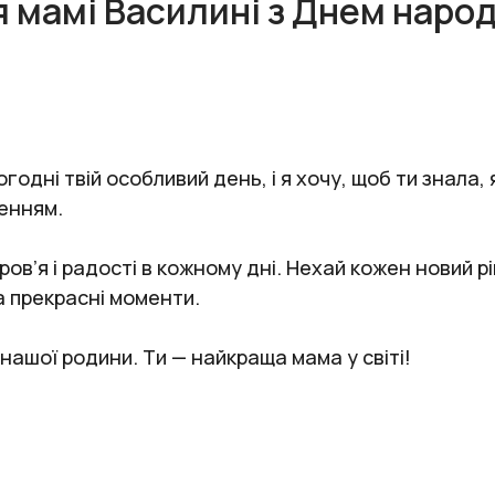
я мамі Василині з Днем наро
одні твій особливий день, і я хочу, щоб ти знала,
ненням.
в’я і радості в кожному дні. Нехай кожен новий рі
та прекрасні моменти.
 нашої родини. Ти — найкраща мама у світі!