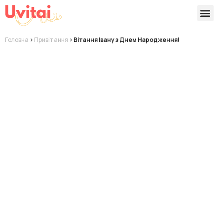
Версії 
Готові
Головна
>
Привітання
>
Вітання Івану з Днем Народження!