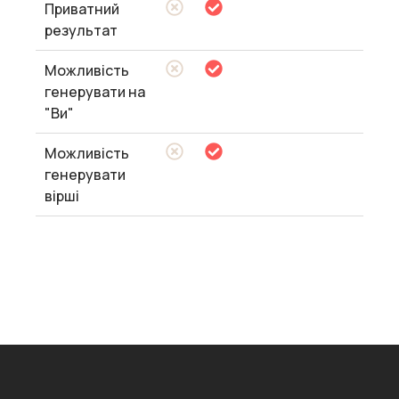
Приватний
результат
Можливість
генерувати на
"Ви"
Можливість
генерувати
вірші