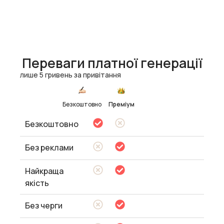
Переваги платної генерації
лише 5 гривень за привітання
Безкоштовно
Преміум
Безкоштовно
Без реклами
Найкраща
якість
Без черги