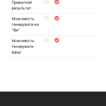
Приватний
результат
Можливість
генерувати на
"Ви"
Можливість
генерувати
вірші