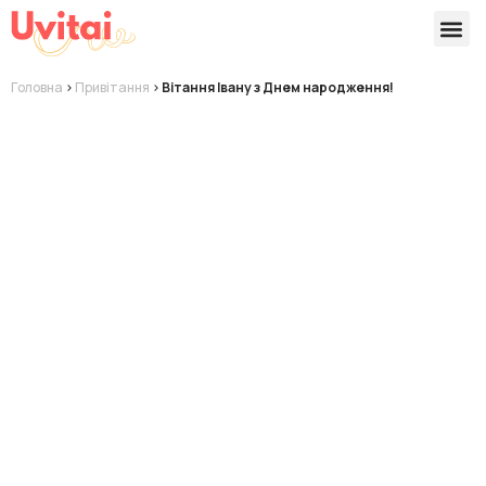
Версії 
Готові
Головна
>
Привітання
>
Вітання Івану з Днем народження!