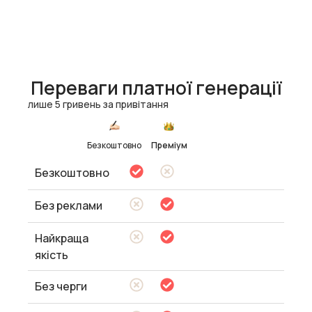
Переваги платної генерації
лише 5 гривень за привітання
Безкоштовно
Преміум
Безкоштовно
Без реклами
Найкраща
якість
Без черги