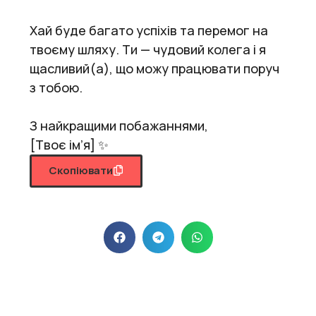
Хай буде багато успіхів та перемог на
твоєму шляху. Ти — чудовий колега і я
щасливий(а), що можу працювати поруч
з тобою.
З найкращими побажаннями,
[Твоє ім’я] ✨
Скопіювати