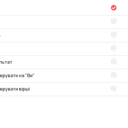
ь
льтат
ерувати на "Ви"
ерувати вірші