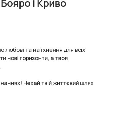
Бояро і Криво
о любові та натхнення для всіх
и нові горизонти, а твоя
.
инаннях! Нехай твій життєвий шлях