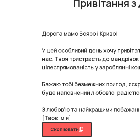
Привітання з
Дорога мамо Бояро і Криво!
У цей особливий день хочу привіта
нас. Твоя пристрасть до мандрівок
цілеспрямованість у зароблянні кош
Бажаю тобі безмежних пригод, яскр
буде наповнений любов’ю, радістю 
З любов’ю та найкращими побажан
[Твоє ім’я]
Скопіювати