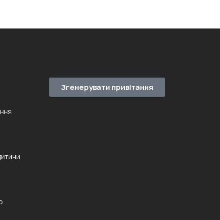
Згенерувати привітання
ення
дитини
ю