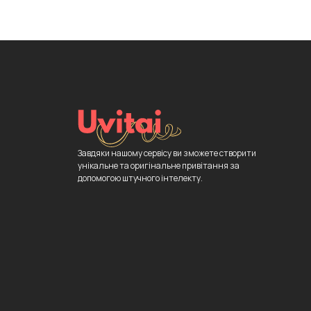
Завдяки нашому сервісу ви зможете створити
унікальне та оригінальне привітання за
допомогою штучного інтелекту.