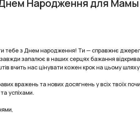
 Днем Народження для Мамы 
ти тебе з Днем народження! Ти — справжнє джерел
 завжди запалює в наших серцях бажання відкриват
тів вчить нас цінувати кожен крок на цьому шляху
авих вражень та нових досягнень у всіх твоїх поч
та успіхами.
нями,