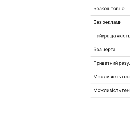
Безкоштовно
Без реклами
Найкраща якіст
Без черги
Приватний резу
Можливість ген
Можливість ген