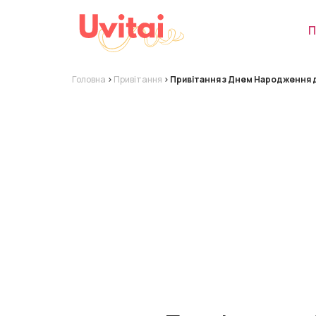
П
Головна
>
Привітання
>
Привітання з Днем Народження д