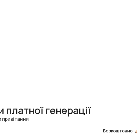
 платної генерації
а привітання
Безкоштовно