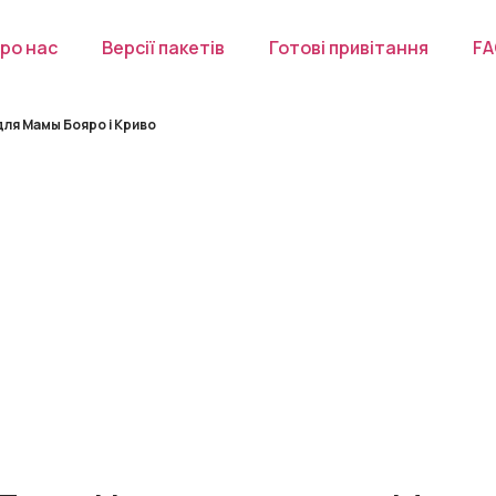
ро нас
Версії пакетів
Готові привітання
F
ля Мамы Бояро і Криво