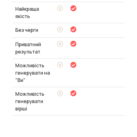
Найкраща
якість
Без черги
Приватний
результат
Можливість
генерувати на
"Ви"
Можливість
генерувати
вірші