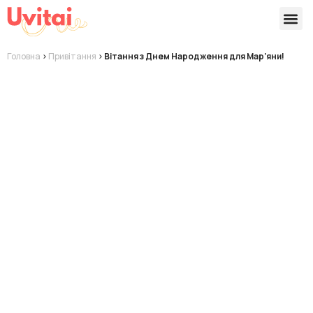
Версії 
Готові
Головна
>
Привітання
>
Вітання з Днем Народження для Мар’яни!