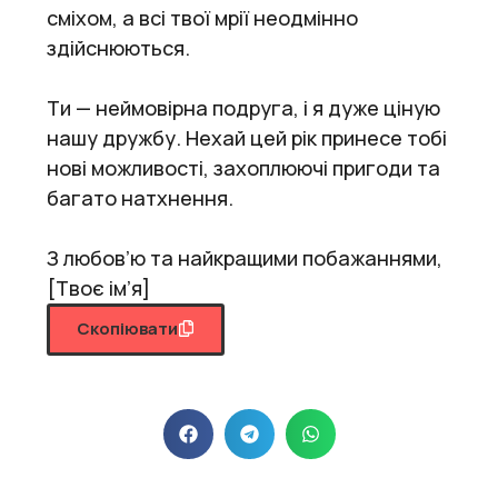
сміхом, а всі твої мрії неодмінно
здійснюються.
Ти — неймовірна подруга, і я дуже ціную
нашу дружбу. Нехай цей рік принесе тобі
нові можливості, захоплюючі пригоди та
багато натхнення.
З любов’ю та найкращими побажаннями,
[Твоє ім’я]
Скопіювати