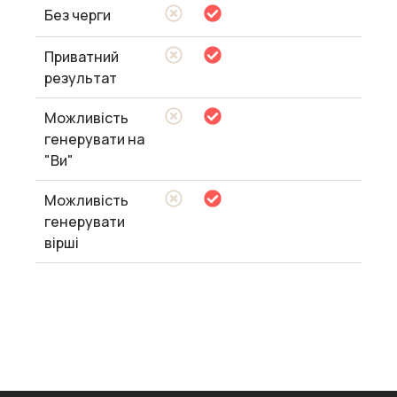
Без черги
Приватний
результат
Можливість
генерувати на
"Ви"
Можливість
генерувати
вірші