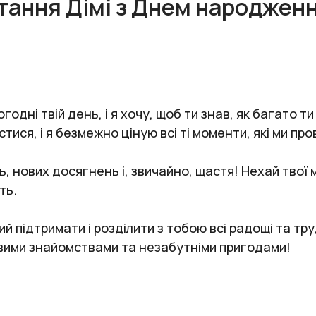
тання Дімі з Днем народжен
дні твій день, і я хочу, щоб ти знав, як багато ти
ися, і я безмежно ціную всі ті моменти, які ми про
, нових досягнень і, звичайно, щастя! Нехай твої 
ть.
ий підтримати і розділити з тобою всі радощі та тр
ими знайомствами та незабутніми пригодами!