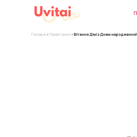
П
Головна
>
Привітання
>
Вітання Дімі з Днем народження!