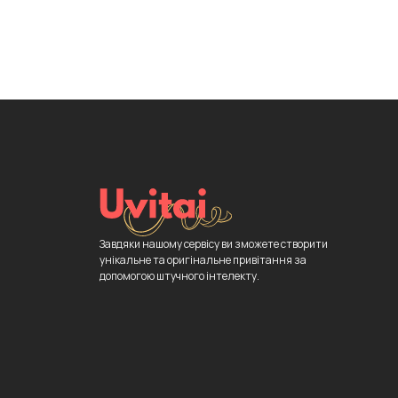
Завдяки нашому сервісу ви зможете створити
унікальне та оригінальне привітання за
допомогою штучного інтелекту.