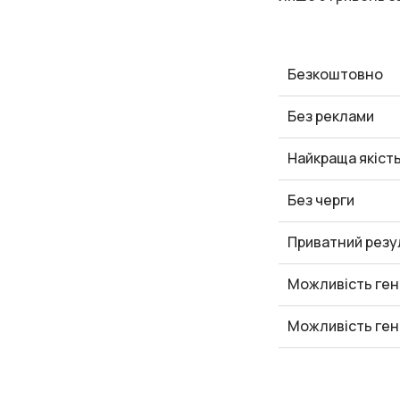
Безкоштовно
Без реклами
Найкраща якіст
Без черги
Приватний резу
Можливість ген
Можливість ген