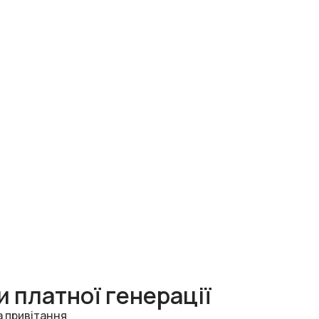
 платної генерації
а привітання