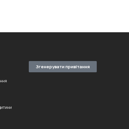
Згенерувати привітання
ення
дитини