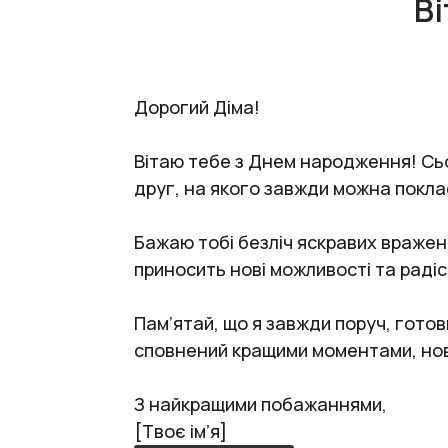
Ві
Дорогий Діма!
Вітаю тебе з Днем народження! Сього
друг, на якого завжди можна покласт
Бажаю тобі безліч яскравих вражень
приносить нові можливості та радіс
Пам’ятай, що я завжди поруч, готов
сповнений кращими моментами, нов
З найкращими побажаннями,
[Твоє ім’я]