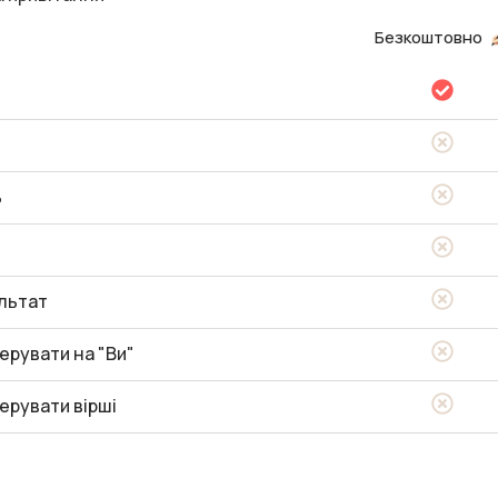
Безкоштовно
ь
льтат
ерувати на "Ви"
ерувати вірші