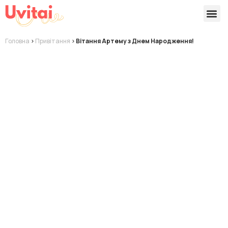
Версії 
Готові
Головна
>
Привітання
>
Вітання Артему з Днем Народження!