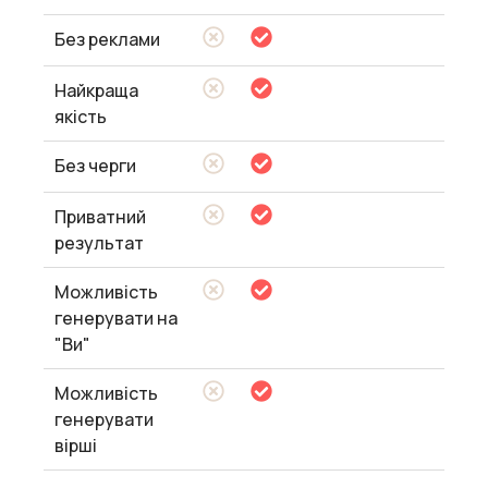
Без реклами
Найкраща
якість
Без черги
Приватний
результат
Можливість
генерувати на
"Ви"
Можливість
генерувати
вірші