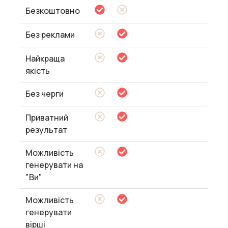
Безкоштовно
Без реклами
Найкраща
якість
Без черги
Приватний
результат
Можливість
генерувати на
"Ви"
Можливість
генерувати
вірші