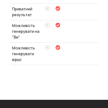
Приватний
результат
Можливість
генерувати на
"Ви"
Можливість
генерувати
вірші