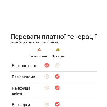
Переваги платної генерації
лише 5 гривень за привітання
Безкоштовно
Преміум
Безкоштовно
Без реклами
Найкраща
якість
Без черги