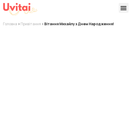
Версії 
Готові
Головна
>
Привітання
>
Вітання Михайлу з Днем Народження!