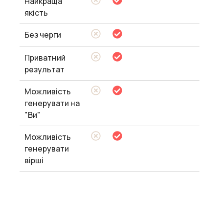
Найкраща
якість
Без черги
Приватний
результат
Можливість
генерувати на
"Ви"
Можливість
генерувати
вірші