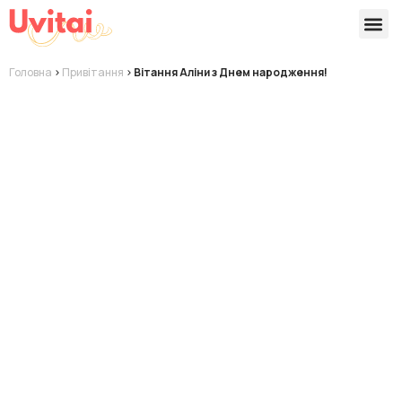
Версії 
Готові
Головна
>
Привітання
>
Вітання Аліни з Днем народження!