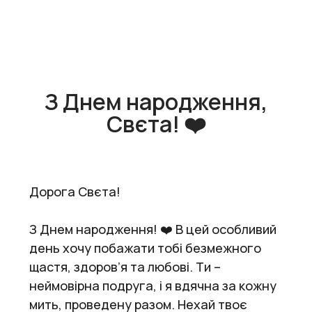
З Днем народження,
Свєта! ❤️
Дорога Свєта!
З Днем народження! ❤️ В цей особливий
день хочу побажати тобі безмежного
щастя, здоров’я та любові. Ти –
неймовірна подруга, і я вдячна за кожну
мить, проведену разом. Нехай твоє