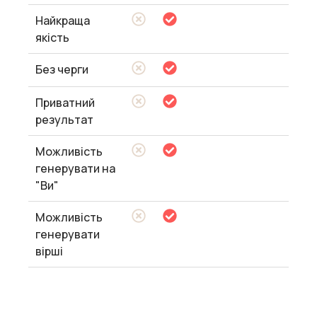
Найкраща
якість
Без черги
Приватний
результат
Можливість
генерувати на
"Ви"
Можливість
генерувати
вірші