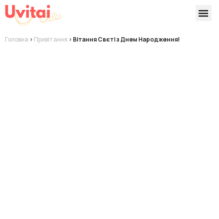
Версії 
Готові
Головна
>
Привітання
>
Вітання Свєті з Днем Народження!