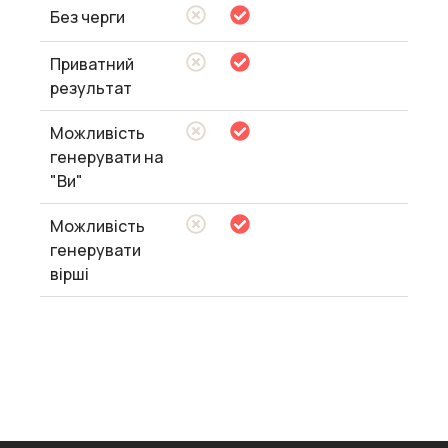
Без черги
Приватний
результат
Можливість
генерувати на
"Ви"
Можливість
генерувати
вірші