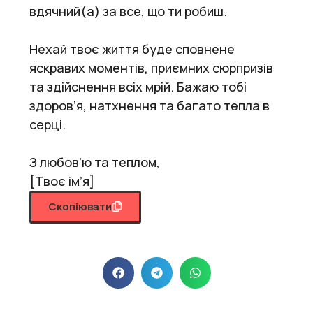
вдячний(а) за все, що ти робиш.
Нехай твоє життя буде сповнене
яскравих моментів, приємних сюрпризів
та здійснення всіх мрій. Бажаю тобі
здоров’я, натхнення та багато тепла в
серці.
З любов’ю та теплом,
[Твоє ім’я]
Скопіювати