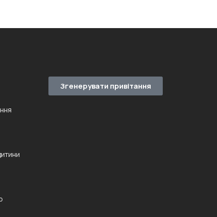
Згенерувати привітання
ення
дитини
ю