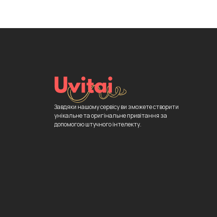
Завдяки нашому сервісу ви зможете створити
унікальне та оригінальне привітання за
допомогою штучного інтелекту.