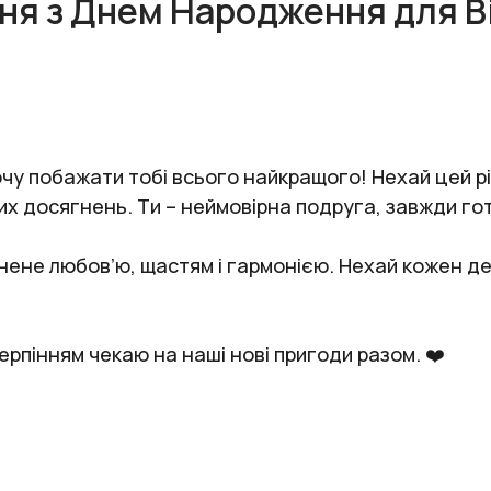
ня з Днем Народження для Вік
хочу побажати тобі всього найкращого! Нехай цей рі
их досягнень. Ти – неймовірна подруга, завжди гот
ене любов’ю, щастям і гармонією. Нехай кожен ден
терпінням чекаю на наші нові пригоди разом. ❤️