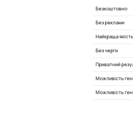
Безкоштовно
Без реклами
Найкраща якіст
Без черги
Приватний резу
Можливість ген
Можливість ген