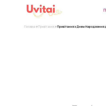
П
Головна
>
Привітання
>
Привітання з Днем Народження дл