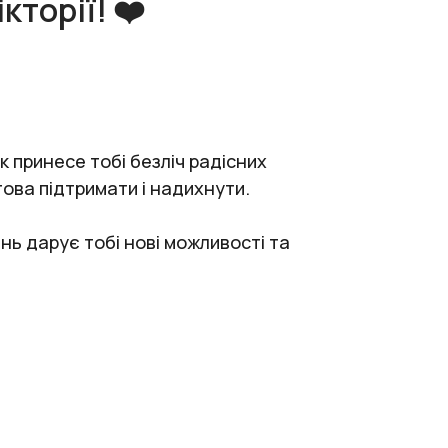
торії! ❤️
к принесе тобі безліч радісних
ова підтримати і надихнути.
ь дарує тобі нові можливості та