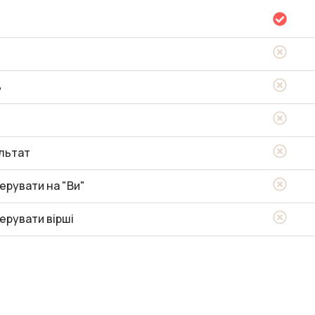
ь
льтат
ерувати на "Ви"
ерувати вірші