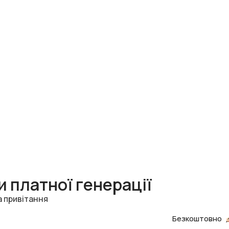
 платної генерації
а привітання
Безкоштовно