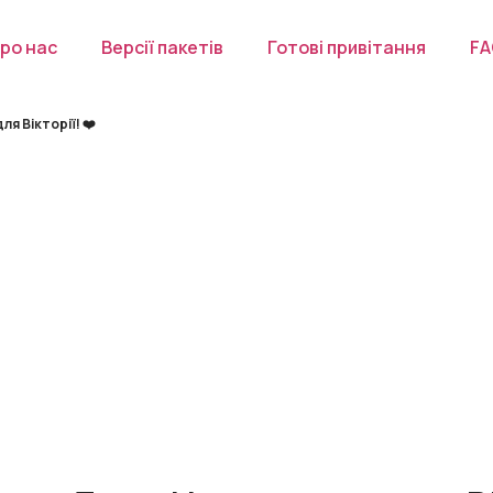
ро нас
Версії пакетів
Готові привітання
F
я Вікторії! ❤️