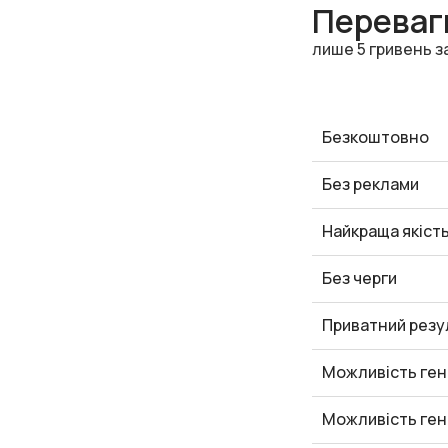
Переваги
лише 5 гривень з
Безкоштовно
Без реклами
Найкраща якіст
Без черги
Приватний резу
Можливість ген
Можливість ген