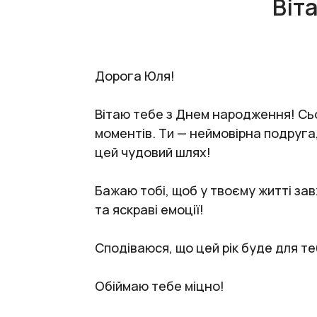
Віт
Дорога Юля!
Вітаю тебе з Днем народження! Сьог
моментів. Ти — неймовірна подруга,
цей чудовий шлях!
Бажаю тобі, щоб у твоєму житті за
та яскраві емоції!
Сподіваюся, що цей рік буде для т
Обіймаю тебе міцно!