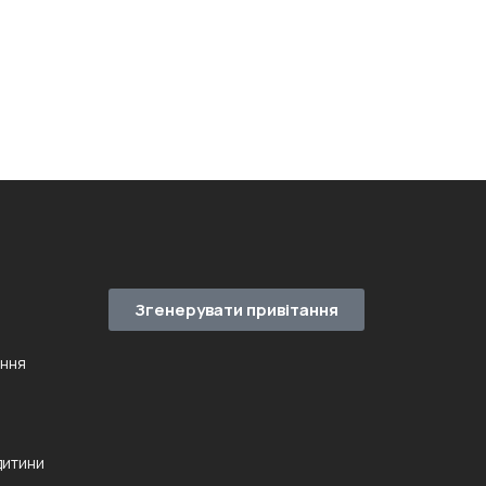
Згенерувати привітання
ення
дитини