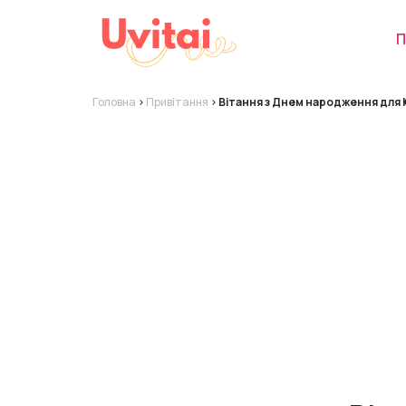
П
Головна
>
Привітання
>
Вітання з Днем народження для 