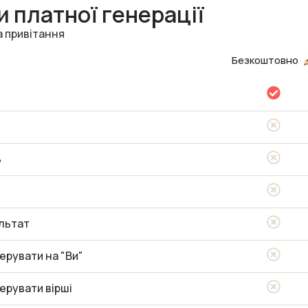
 платної генерації
а привітання
Безкоштовно
ь
льтат
ерувати на "Ви"
ерувати вірші