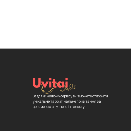
Завдяки нашому сервісу ви зможете створити
унікальне та оригінальне привітання за
допомогою штучного інтелекту.