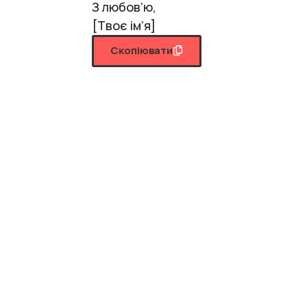
З любов’ю,
[Твоє ім’я]
Скопіювати