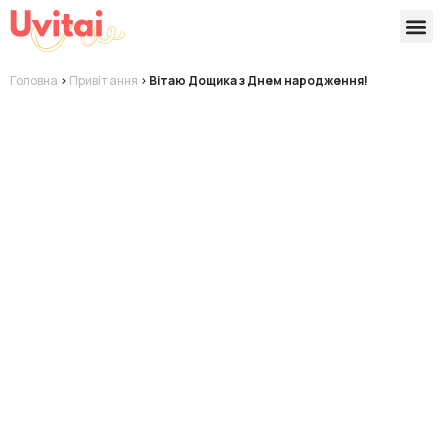
Версії 
Готові
Головна
>
Привітання
>
Вітаю Дощика з Днем народження!