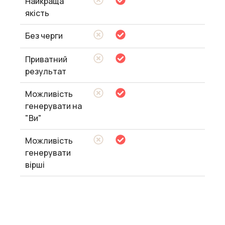
Найкраща
якість
Без черги
Приватний
результат
Можливість
генерувати на
"Ви"
Можливість
генерувати
вірші