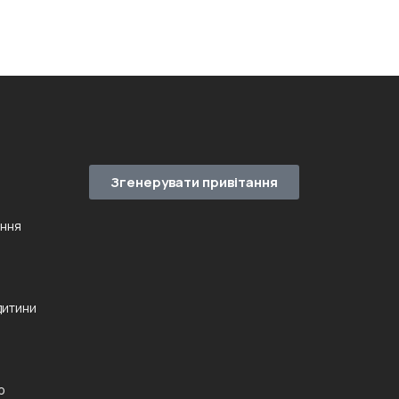
Згенерувати привітання
ення
дитини
ю