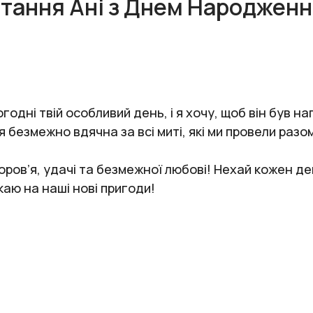
ітання Ані з Днем Народженн
одні твій особливий день, і я хочу, щоб він був н
я безмежно вдячна за всі миті, які ми провели разо
доров’я, удачі та безмежної любові! Нехай кожен де
каю на наші нові пригоди!