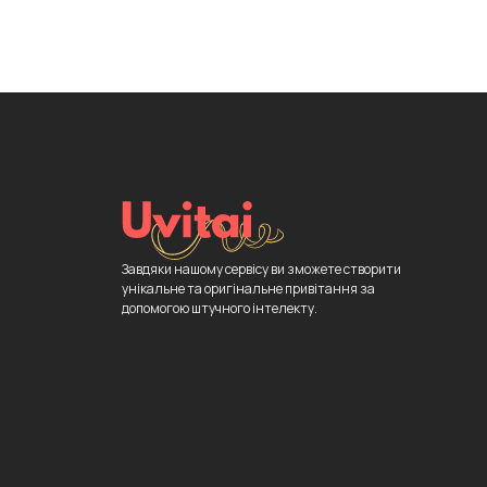
Завдяки нашому сервісу ви зможете створити
унікальне та оригінальне привітання за
допомогою штучного інтелекту.