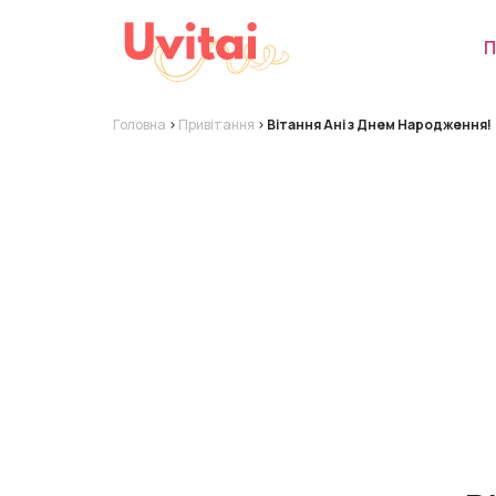
П
Головна
>
Привітання
>
Вітання Ані з Днем Народження!