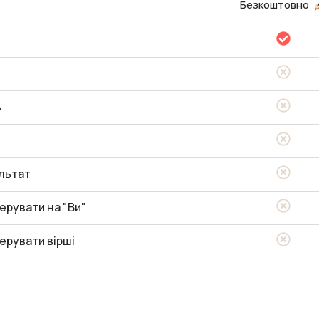
Безкоштовно
ь
льтат
ерувати на "Ви"
ерувати вірші