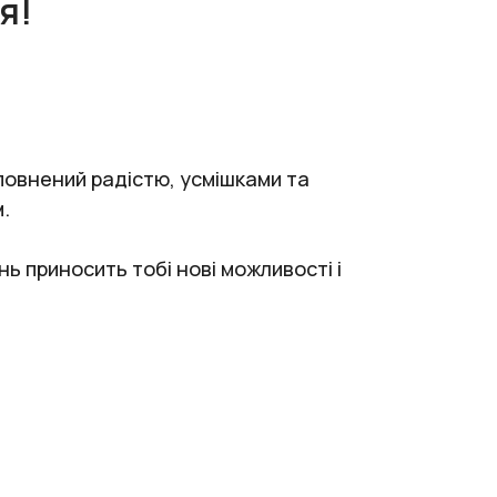
я!
аповнений радістю, усмішками та
м.
нь приносить тобі нові можливості і