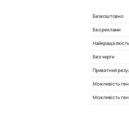
Безкоштовно
Без реклами
Найкраща якіст
Без черги
Приватний резу
Можливість ген
Можливість ген