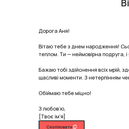
В
Дорога Аня!
Вітаю тебе з днем народження! Сьог
теплом. Ти — неймовірна подруга, і 
Бажаю тобі здійснення всіх мрій, з
щасливі моменти. З нетерпінням че
Обіймаю тебе міцно!
З любов’ю,
[Твоє ім’я]
Скопіювати