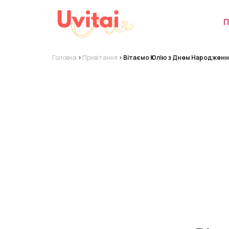
П
Головна
>
Привітання
>
Вітаємо Юлію з Днем Народження