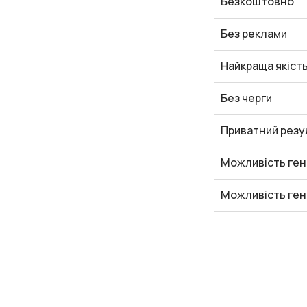
Безкоштовно
Без реклами
Найкраща якіст
Без черги
Приватний резу
Можливість ген
Можливість ген