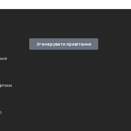
Згенерувати привітання
ення
дитини
ю