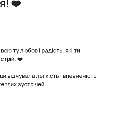
! ❤️
сю ту любов і радість, які ти
стрій. ❤️
ди відчувала легкість і впевненість
теплих зустрічей.