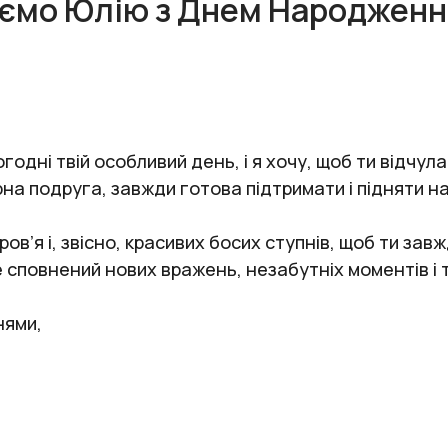
аємо Юлію з Днем Народження
дні твій особливий день, і я хочу, щоб ти відчула в
на подруга, завжди готова підтримати і підняти на
в’я і, звісно, красивих босих ступнів, щоб ти завж
е сповнений нових вражень, незабутніх моментів і 
нями,