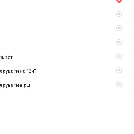
ь
льтат
ерувати на "Ви"
ерувати вірші