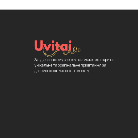
Завдяки нашому сервісу ви зможете створити
унікальне та оригінальне привітання за
допомогою штучного інтелекту.