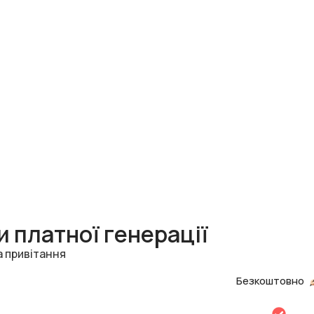
 платної генерації
а привітання
Безкоштовно