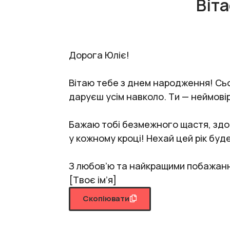
Віт
Дорога Юліє!
Вітаю тебе з днем народження! Сього
даруєш усім навколо. Ти — неймовір
Бажаю тобі безмежного щастя, здоро
у кожному кроці! Нехай цей рік буд
З любов’ю та найкращими побажан
[Твоє ім’я]
Скопіювати