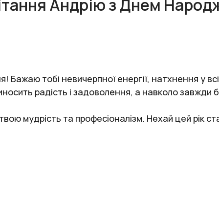
ітання Андрію з Днем Народ
! Бажаю тобі невичерпної енергії, натхнення у вс
иносить радість і задоволення, а навколо завжди б
а твою мудрість та професіоналізм. Нехай цей рік с