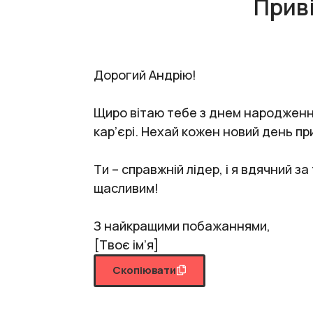
Прив
Дорогий Андрію!
Щиро вітаю тебе з днем народження
кар’єрі. Нехай кожен новий день пр
Ти – справжній лідер, і я вдячний з
щасливим!
З найкращими побажаннями,
[Твоє ім’я]
Скопіювати