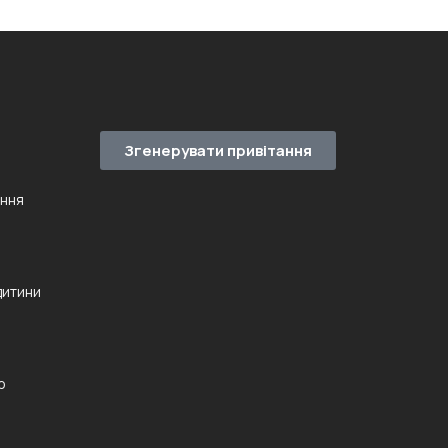
Згенерувати привітання
ення
дитини
ю