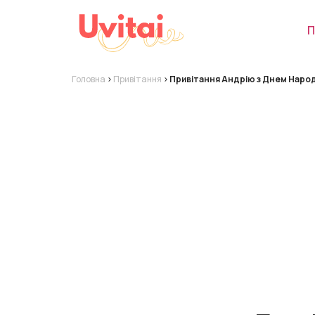
П
Головна
>
Привітання
>
Привітання Андрію з Днем Нар