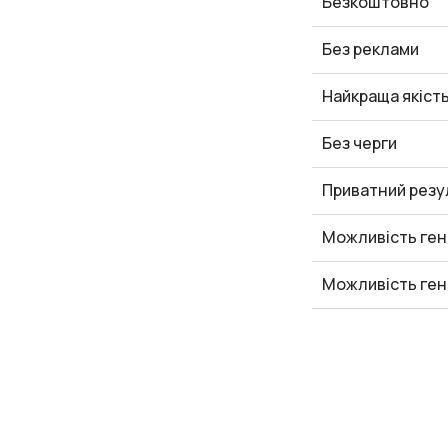
Безкоштовно
Без реклами
Найкраща якіст
Без черги
Приватний резу
Можливість ген
Можливість ген