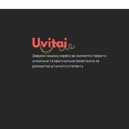
Завдяки нашому сервісу ви зможете створити
унікальне та оригінальне привітання за
допомогою штучного інтелекту.