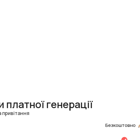
 платної генерації
а привітання
Безкоштовно