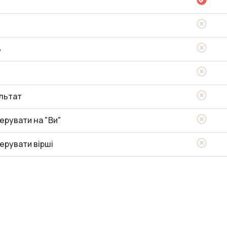
ь
льтат
ерувати на "Ви"
ерувати вірші