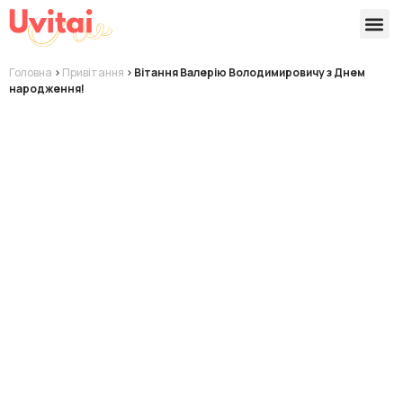
Версії 
Готові
Головна
>
Привітання
>
Вітання Валерію Володимировичу з Днем
народження!