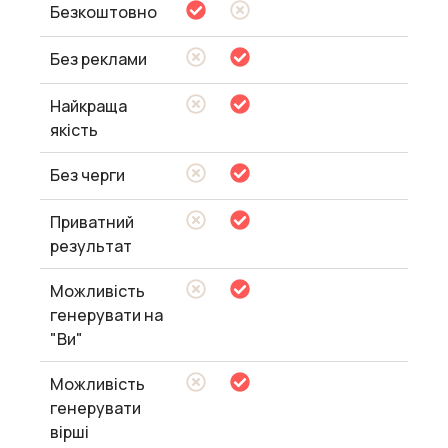
Безкоштовно
Без реклами
Найкраща
якість
Без черги
Приватний
результат
Можливість
генерувати на
"Ви"
Можливість
генерувати
вірші