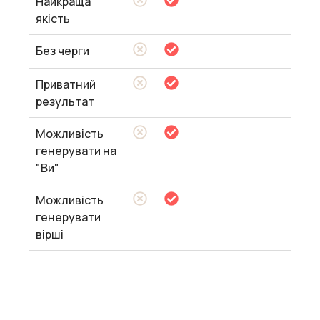
Найкраща
якість
Без черги
Приватний
результат
Можливість
генерувати на
"Ви"
Можливість
генерувати
вірші