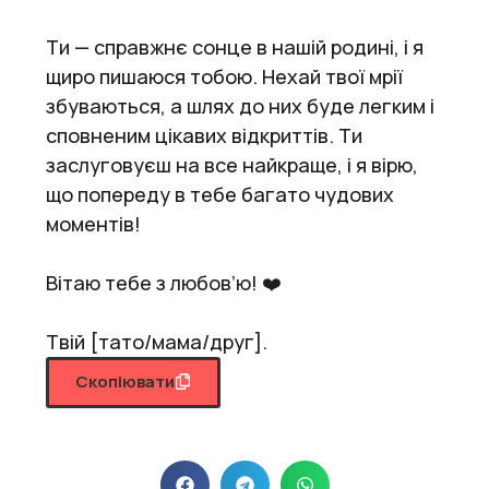
Ти — справжнє сонце в нашій родині, і я
щиро пишаюся тобою. Нехай твої мрії
збуваються, а шлях до них буде легким і
сповненим цікавих відкриттів. Ти
заслуговуєш на все найкраще, і я вірю,
що попереду в тебе багато чудових
моментів!
Вітаю тебе з любов’ю! ❤️
Твій [тато/мама/друг].
Скопіювати