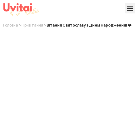
Версії 
Готові
Головна
>
Привітання
>
Вітання Святославу з Днем Народження! ❤️