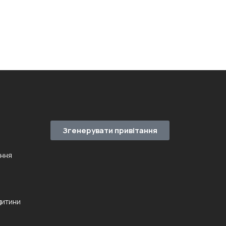
Згенерувати привітання
ення
дитини