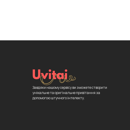
Завдяки нашому сервісу ви зможете створити
унікальне та оригінальне привітання за
допомогою штучного інтелекту.