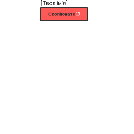
[Твоє ім’я]
Скопіювати