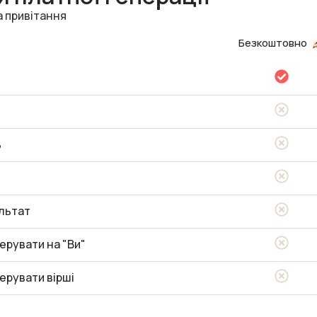
а привітання
Безкоштовно
ь
льтат
ерувати на "Ви"
ерувати вірші