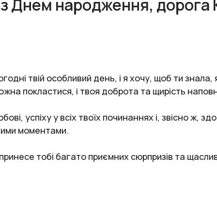
 з Днем народження, дорога
одні твій особливий день, і я хочу, щоб ти знала, 
ожна покластися, і твоя доброта та щирість напо
ві, успіху у всіх твоїх починаннях і, звісно ж, зд
вими моментами.
принесе тобі багато приємних сюрпризів та щаслив