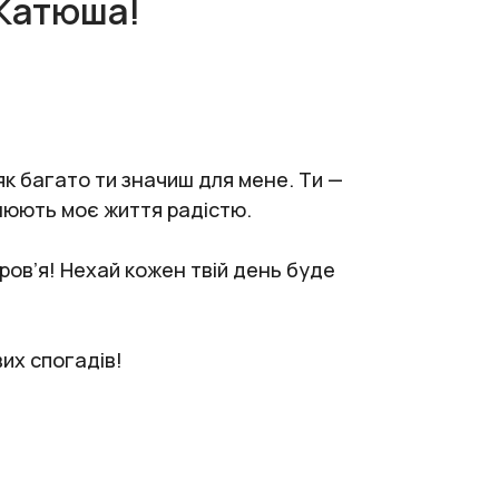
 Катюша!
як багато ти значиш для мене. Ти —
внюють моє життя радістю.
оров’я! Нехай кожен твій день буде
их спогадів!