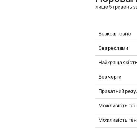
лише 5 гривень з
Безкоштовно
Без реклами
Найкраща якіст
Без черги
Приватний резу
Можливість ген
Можливість ген