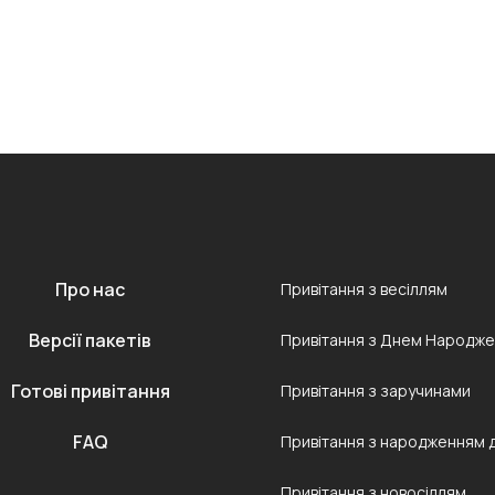
Про нас
Привітання з весіллям
Версії пакетів
Привітання з Днем Народж
Готові привітання
Привітання з заручинами
FAQ
Привітання з народженням 
Привітання з новосіллям