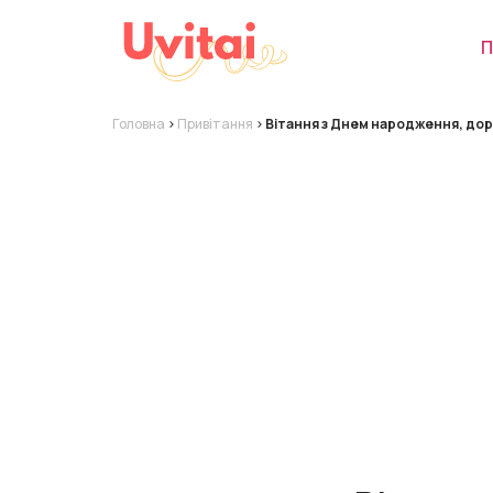
П
Головна
>
Привітання
>
Вітання з Днем народження, до