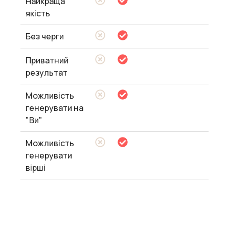
Найкраща
якість
Без черги
Приватний
результат
Можливість
генерувати на
"Ви"
Можливість
генерувати
вірші