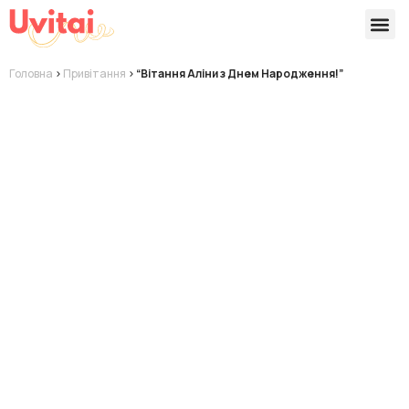
Версії 
Готові
Головна
>
Привітання
>
“Вітання Аліни з Днем Народження!”