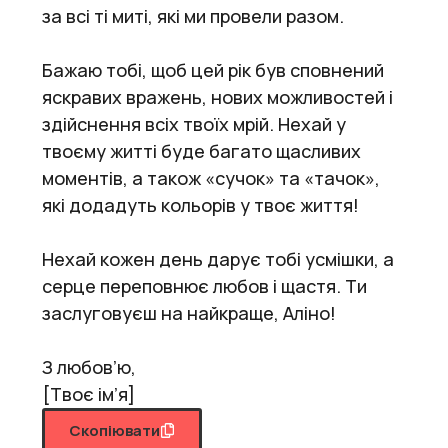
за всі ті миті, які ми провели разом.
Бажаю тобі, щоб цей рік був сповнений
яскравих вражень, нових можливостей і
здійснення всіх твоїх мрій. Нехай у
твоєму житті буде багато щасливих
моментів, а також «сучок» та «тачок»,
які додадуть кольорів у твоє життя!
Нехай кожен день дарує тобі усмішки, а
серце переповнює любов і щастя. Ти
заслуговуєш на найкраще, Аліно!
З любов’ю,
[Твоє ім’я]
Скопіювати