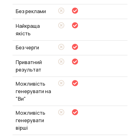
Без реклами
Найкраща
якість
Без черги
Приватний
результат
Можливість
генерувати на
"Ви"
Можливість
генерувати
вірші