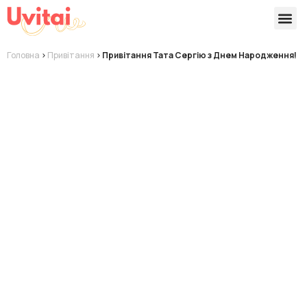
Версії 
Готові
Головна
>
Привітання
>
Привітання Тата Сергію з Днем Народження!