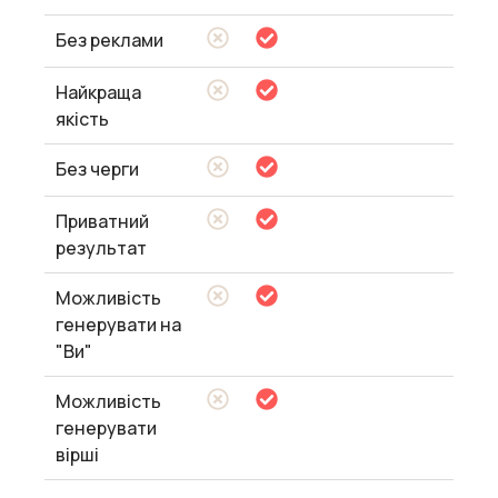
Без реклами
Найкраща
якість
Без черги
Приватний
результат
Можливість
генерувати на
"Ви"
Можливість
генерувати
вірші