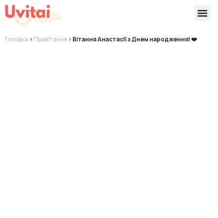
Версії 
Готові
Головна
>
Привітання
>
Вітання Анастасії з Днем народження! ❤️