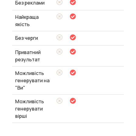
Без реклами
Найкраща
якість
Без черги
Приватний
результат
Можливість
генерувати на
"Ви"
Можливість
генерувати
вірші