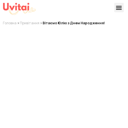
Версії 
Готові
Головна
>
Привітання
>
Вітаємо Юлію з Днем Народження!