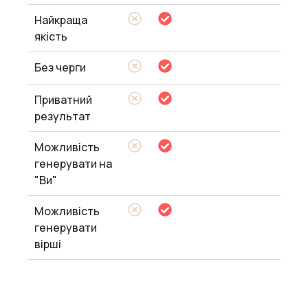
Найкраща
якість
Без черги
Приватний
результат
Можливість
генерувати на
"Ви"
Можливість
генерувати
вірші