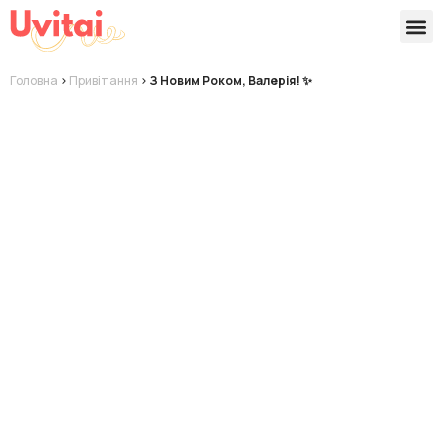
Версії 
Готові
Головна
>
Привітання
>
З Новим Роком, Валерія! ✨