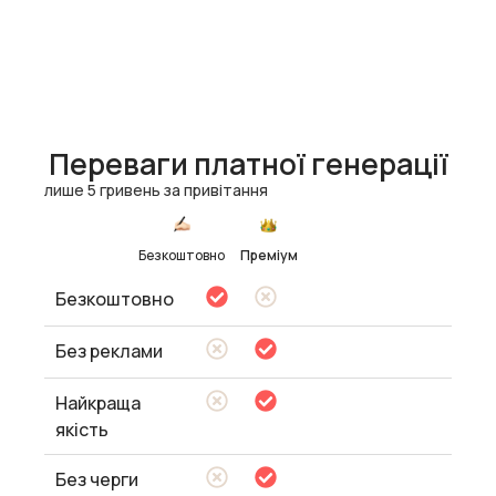
Переваги платної генерації
лише 5 гривень за привітання
Безкоштовно
Преміум
Безкоштовно
Без реклами
Найкраща
якість
Без черги