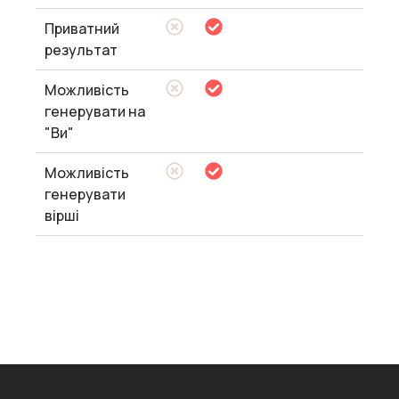
Приватний
результат
Можливість
генерувати на
"Ви"
Можливість
генерувати
вірші