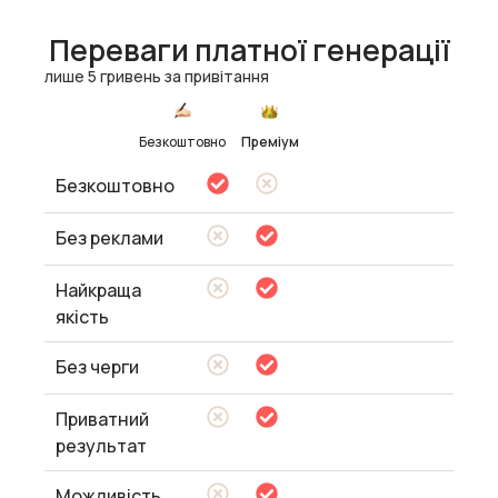
Переваги платної генерації
лише 5 гривень за привітання
Безкоштовно
Преміум
Безкоштовно
Без реклами
Найкраща
якість
Без черги
Приватний
результат
Можливість