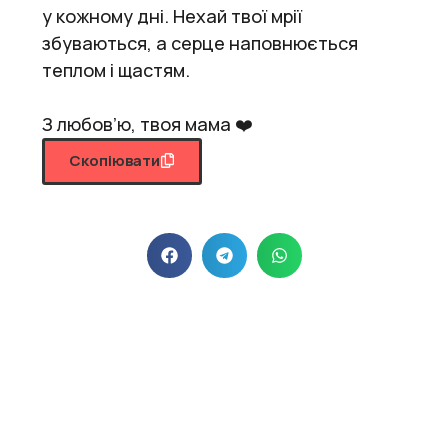
у кожному дні. Нехай твої мрії
збуваються, а серце наповнюється
теплом і щастям.
З любов’ю, твоя мама ❤️
Скопіювати