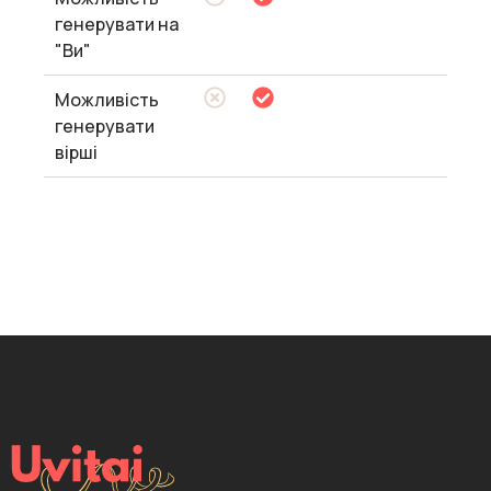
генерувати на
"Ви"
Можливість
генерувати
вірші