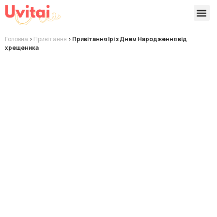
Версії 
Готові
Головна
>
Привітання
>
Привітання Ірі з Днем Народження від
хрещеника