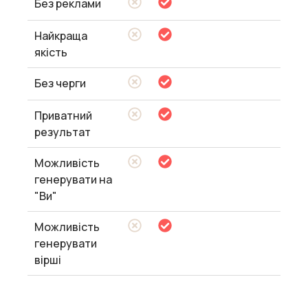
Без реклами
Найкраща
якість
Без черги
Приватний
результат
Можливість
генерувати на
"Ви"
Можливість
генерувати
вірші