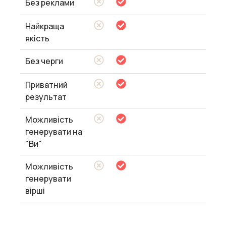
Без реклами
Найкраща
якість
Без черги
Приватний
результат
Можливість
генерувати на
"Ви"
Можливість
генерувати
вірші