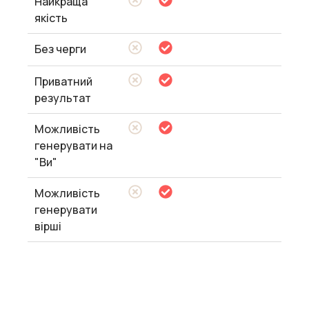
Найкраща
якість
Без черги
Приватний
результат
Можливість
генерувати на
"Ви"
Можливість
генерувати
вірші