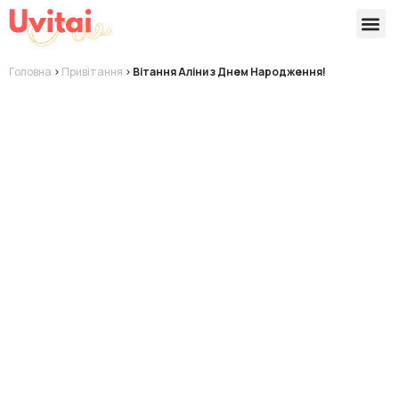
Версії 
Готові
Головна
>
Привітання
>
Вітання Аліни з Днем Народження!