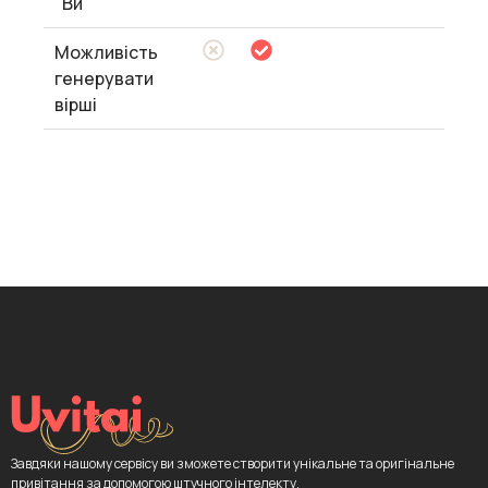
"Ви"
Можливість
генерувати
вірші
Завдяки нашому сервісу ви зможете створити унікальне та оригінальне
привітання за допомогою штучного інтелекту.