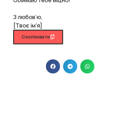
З любов’ю,
[Твоє ім’я]
Скопіювати