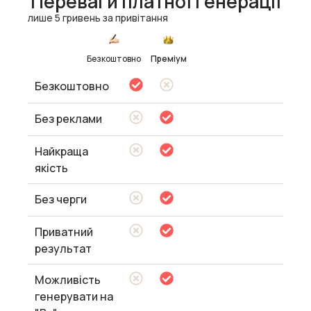
Переваги платної генерації
лише 5 гривень за привітання
Безкоштовно
Преміум
Безкоштовно
Без реклами
Найкраща
якість
Без черги
Приватний
результат
Можливість
генерувати на