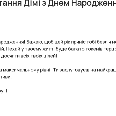
тання Дімі з Днем Народжен
родження! Бажаю, щоб цей рік приніс тобі безліч 
ій. Нехай у твоєму житті буде багато токенів герц
 досягти всіх твоїх цілей!
а максимальному рівні! Ти заслуговуєш на найкращ
тиви.
уг!