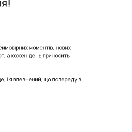
ня!
неймовірних моментів, нових
ог, а кожен день приносить
е, і я впевнений, що попереду в