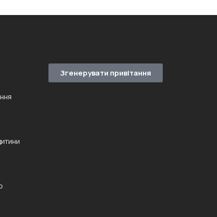
Згенерувати привітання
ення
дитини
ю