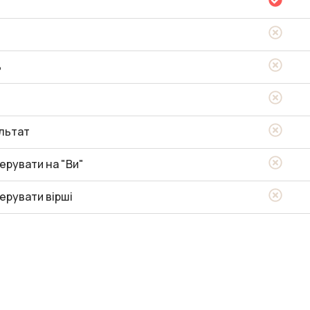
ь
льтат
ерувати на "Ви"
ерувати вірші