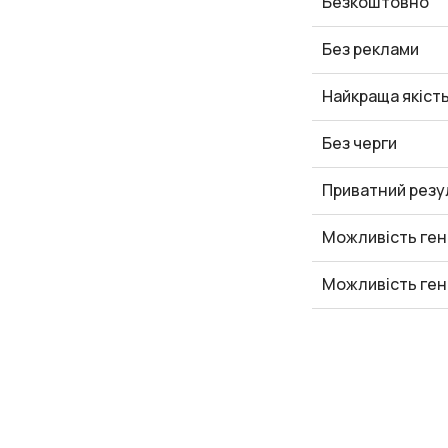
Безкоштовно
Без реклами
Найкраща якіст
Без черги
Приватний резу
Можливість ген
Можливість ген