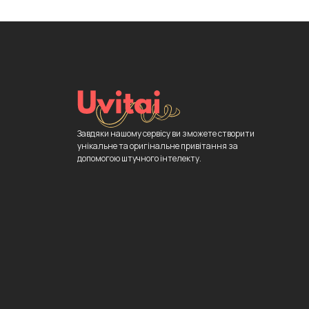
Завдяки нашому сервісу ви зможете створити
унікальне та оригінальне привітання за
допомогою штучного інтелекту.