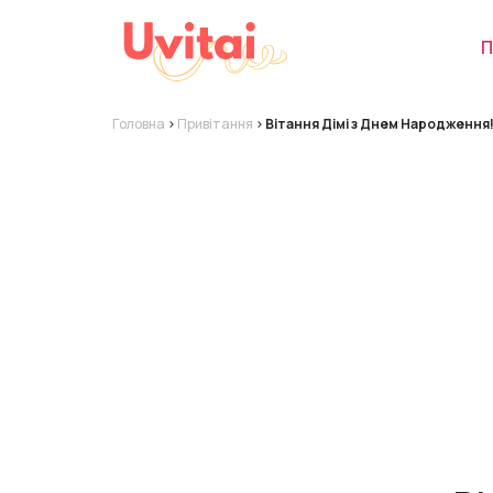
П
Головна
>
Привітання
>
Вітання Дімі з Днем Народження