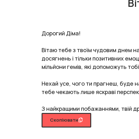
Ві
Дорогий Діма!
Вітаю тебе з твоїм чудовим днем на
досягнень і тільки позитивних емоц
мільйони гемів, які допоможуть тобі
Нехай усе, чого ти прагнеш, буде н
тебе чекають лише яскраві перспек
З найкращими побажаннями, твій др
Скопіювати