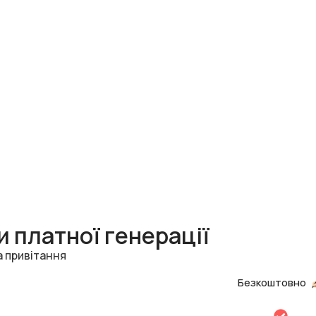
 платної генерації
а привітання
Безкоштовно