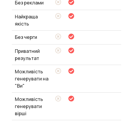
Без реклами
Найкраща
якість
Без черги
Приватний
результат
Можливість
генерувати на
"Ви"
Можливість
генерувати
вірші