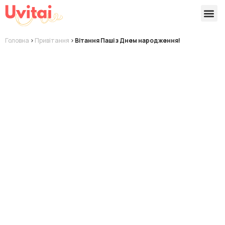
Версії 
Готові
Головна
>
Привітання
>
Вітання Паші з Днем народження!