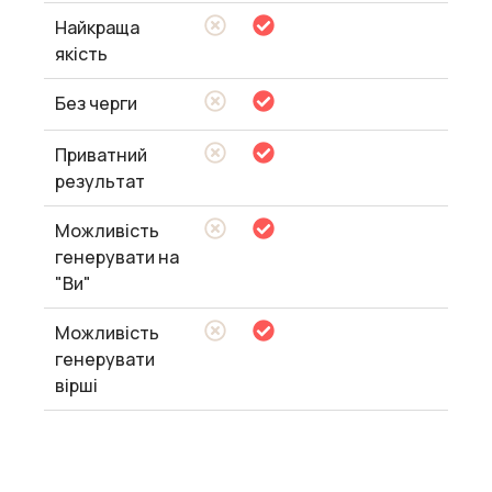
Найкраща
якість
Без черги
Приватний
результат
Можливість
генерувати на
"Ви"
Можливість
генерувати
вірші